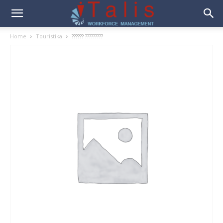
Home
Touristika
?????? ?????????