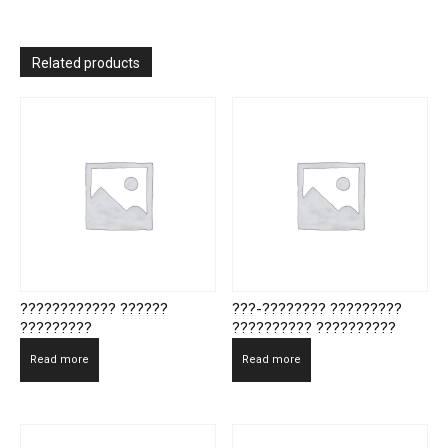
Related products
???????????? ??????
???-???????? ?????????
?????????
?????????? ??????????
Read more
Read more