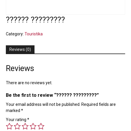
?????? ?????????
Category:
Touristika
Reviews (0)
Reviews
There are no reviews yet.
Be the first to review “?????? ?????????”
Your email address will not be published.
Required fields are
marked
*
Your rating
*