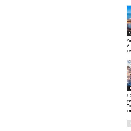
Α
Υπ
Λι
Ε
Ε
Π
γι
Το
Επ