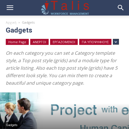
Αρχική
Gadgets
Gadgets
Home Page
ΑΝΕΡΓΟΙ
ΕΡΓΑΖΟΜΕΝΟΙ
ΓΙΑ ΥΠΟΨΗΦΙΟΥΣ
On each category you can set a Category template
style, a Top post style (grids) and a module type for
article listing. Also each top post style (grids) have 5
different look style. You can mix them to create a
beautiful and unique category page.
Gadgets