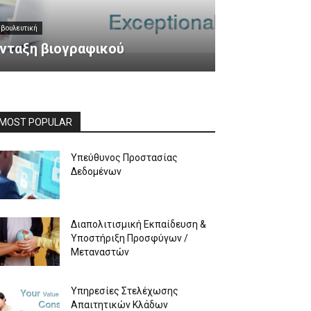
βουλευτική
νταξη βιογραφικού
MOST POPULAR
Υπεύθυνος Προστασίας
Δεδομένων
Διαπολιτισμική Εκπαίδευση &
Υποστήριξη Προσφύγων /
Μεταναστών
Υπηρεσίες Στελέχωσης
Απαιτητικών Κλάδων