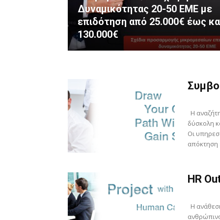
Δυναμικότητας 20-50 ΕΜΕ με
επιδότηση από 25.000€ έως κα
130.000€
Συμβο
Η αναζήτη
δύσκολη κ
Οι υπηρεσ
απόκτηση 
HR Out
Η ανάθεση
ανθρώπινου