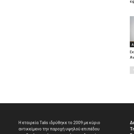
ε
Α
Εκ
Αν
H εταιρεία Talis ιδρύθηκε το 2009 με κύριο
Δ
αντικείμενο την παροχή υψηλού επιπέδου
Τ