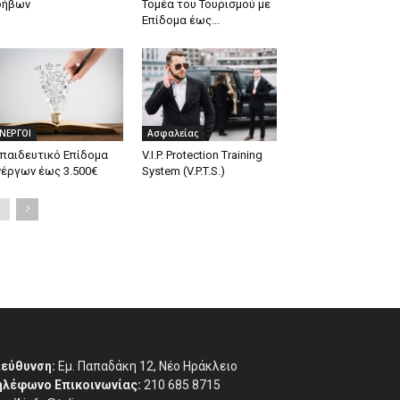
φήβων
Τομέα του Τουρισμού με
Επίδομα έως...
ΝΕΡΓΟΙ
Ασφαλείας
παιδευτικό Επίδομα
V.I.P. Protection Training
έργων έως 3.500€
System (V.P.T.S.)
ιεύθυνση:
Εμ. Παπαδάκη 12, Νέο Ηράκλειο
ηλέφωνο Επικοινωνίας:
210 685 8715