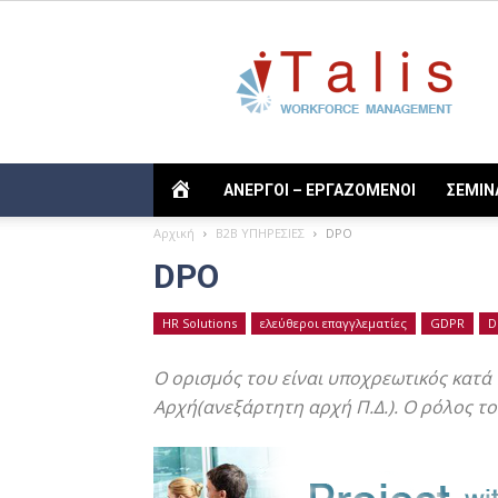
Talis
TALIS
ΑΝΕΡΓΟΙ – ΕΡΓΑΖΟΜΕΝΟΙ
ΣΕΜΙΝ
Αρχική
B2B ΥΠΗΡΕΣΙΕΣ
DPO
DPO
HR Solutions
ελεύθεροι επαγγλεματίες
GDPR
D
Ο ορισμός του είναι υποχρεωτικός κατά
Αρχή(ανεξάρτητη αρχή Π.Δ.). Ο ρόλος το