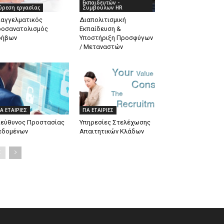
Εκπαιδευτών -
ύρεση εργασίας
Συμβούλων HR
παγγελματικός
Διαπολιτισμική
ροσανατολισμός
Εκπαίδευση &
φήβων
Υποστήριξη Προσφύγων
/ Μεταναστών
ΙΑ ΕΤΑΙΡΙΕΣ
ΓΙΑ ΕΤΑΙΡΙΕΣ
πεύθυνος Προστασίας
Υπηρεσίες Στελέχωσης
εδομένων
Απαιτητικών Κλάδων