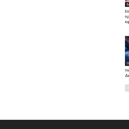
Ε
Ε
π
ε
Γ
Υ
Δ